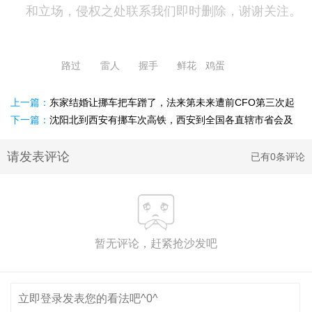
和立场，侵权之处联系我们即时删除，谢谢关注。
路过
雷人
握手
鲜花
鸡蛋
上一篇：
东家结婚让挪车把车蹭了，法来第未来遭前CFO第三次起
诉!向老东家挖人违法吗?
下一篇：
沈阳北到西安有挪车次高铁，西安到全国各直辖市省会及
副省级城市火车(高铁)车次数量
请发表评论
已有0条评论
暂无评论，赶紧抢沙发吧