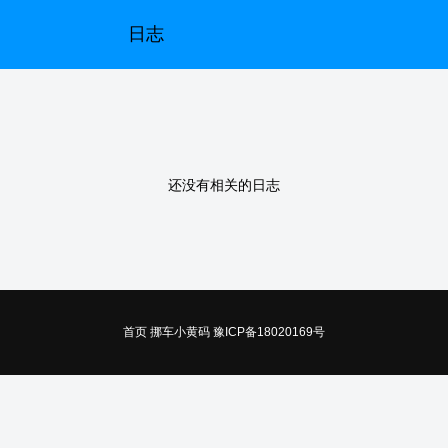
最新发表的日志
好友的日志
随便看看
日志
最新发表的日志
推荐阅读的日志
还没有相关的日志
首页
挪车小黄码
豫ICP备18020169号