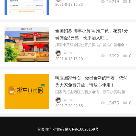
15219
0
展示及联系方式页面，挪车主必见广告位；广
2021-8-13 16:33
告位效果3、公众号一周一期推送广告位，凡是
关注公众号人群都可看到，车主及挪车主客 ...
……
全国招募 挪车小黄码 推广员，花费1分
钟佣金3元整，快来加入吧...
挪车小黄码全国公开招募推广员推广员佣金：
一、免费推广员1、最低推广：20人/车；2、推
admin
16692
0
广佣金：1元/人/车；3、领取佣金：满10元，即
2021-8-13 16:20
可领取；4、推广员支持：无支持；5、独立广
告位：广告位由 挪车小黄码 官网统一管 ...……
响应国家号召，做出全新的部署，依然
为大家免费开放，请放心使用！
国家为打击猖狂的骚扰电话，挪车小黄码 第一
时间参与其中，950开头的虚拟来电号码已全部
admin
15475
0
取消，改为11位正常手机号码（170、171 号
2021-7-20 22:55
段），号码归属地：上海、福建、浙江，请各
位小朋友务必转告知晓，切 ...……
首页
挪车小黄码
豫ICP备18020169号