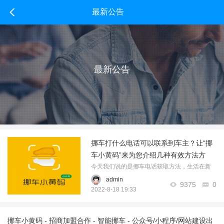
最新公告
最新公告
挪车打什么电话可以联系到车主？让“挪
车小黄码”来为您介绍几种有效方法方
式！
今天我们说的是挪车电话获取方法，生活在新
中国，新时代的我们，日子越来越好，口袋里
admin
9375
0
的钱也有富足，无论是出行，或是为了面子，
2022-8-18 19:33
我们会为自己买上1辆或几辆心爱的车，随着车
主越来越多，道路上各式大小车辆就增多， ...
挪车小黄码 - 招商加盟合作 - 智能挪车 - 公众号/小程序/网站建设出
……