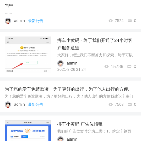
售中
……
admin
最新公告
7524
0
挪车小黄码 - 终于我们开通了24小时客
户服务通道
大家好，经过我们不断努力和探索，终于可以
跟大家24小时不间断沟通服务了！ 1. 首先我们
admin
15786
0
需要先关注微信公众号：挪车小黄码 ，也可以
2021-8-26 21:24
点击下面网址一键“关注公众号”，另外还可以查
看历史消息：http://mp.weixin.q ...……
为了您的爱车免遭欺凌，为了更好的出行，为了他人出行的方便..
为了您的爱车免遭欺凌，为了更好的出行，为了他人出行的方便我建议车主们
可以把自己爱车添加在我们的平台上，这样你们的爱车就永久在我们的平台保
admin
最新公告
7508
0
存！ 一、方便了自己，让自己的爱车有一个免费的挪车码，即方便别人 ...……
挪车小黄码 广告位招租
我们的广告位暂时分为三类：1、绑定车辆页
面，车主必见广告位；广告位效果2、车辆信息
admin