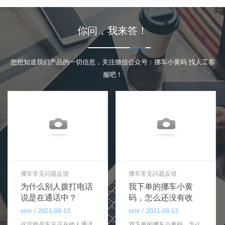
你问，我来答！
您想知道我们产品的一切信息，关注微信公众号：挪车小黄码 找人工客
服吧！
挪车常见问题反馈
挪车常见问题反馈
为什么别人拨打电话
我下单的挪车小黄
说是在通话中？
码，怎么还没有收
到？
ximi
/
2021-08-13
ximi
/
2021-08-13
这可能是车主正在他人通话
我下单的挪车小黄码，怎么